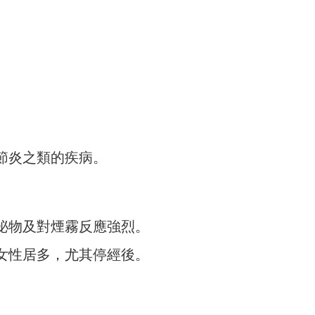
節炎之類的疾病。
泌物及對煙霧反應強烈。
女性居多，尤其停經後。