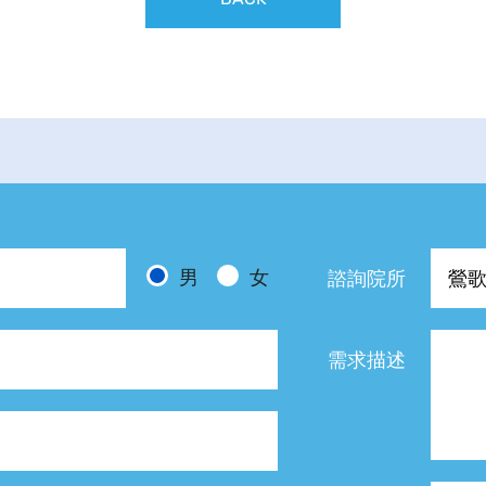
男
女
諮詢院所
需求描述