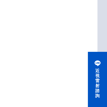
近
視
雷
射
諮
詢