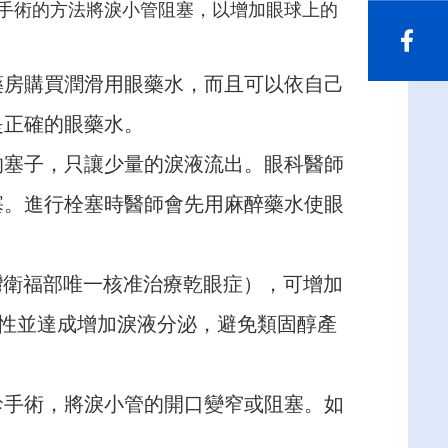
手術的方法將淚小管阻塞，以增加眼球上的
藥房購買潤滑用眼藥水，而且可以依自己
是正確的眼藥水。
的塞子，只讓少量的淚液流出。眼科醫師
塞。進行栓塞時醫師會先用麻醉藥水使眼
灣衛福部唯一核准治療乾眼症），可增加
活性並達成增加淚液分泌，避免類固醇產
診手術，將淚小管的開口變窄或阻塞。如