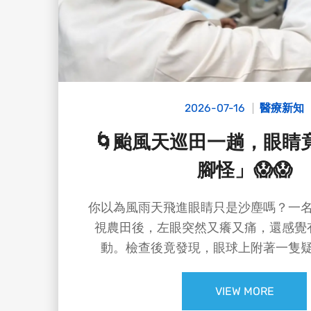
2026-07-16
醫療新知
🌀颱風天巡田一趟，眼睛
腳怪」😱😱
你以為風雨天飛進眼睛只是沙塵嗎？一
視農田後，左眼突然又癢又痛，還感覺
動。檢查後竟發現，眼球上附著一隻
虱）」！😵‍💫
VIEW MORE