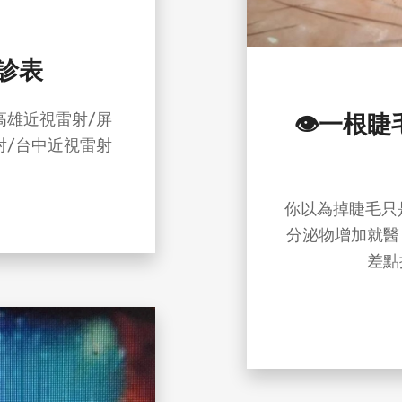
診表
高雄近視雷射/屏
👁️一根
射/台中近視雷射
你以為掉睫毛只
分泌物增加就醫
差點