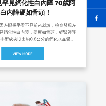
罕見鈣化性白內障 70歲阿
北白內障硬如骨頭！
生因左眼幾乎看不見前來就診，檢查發現左
見鈣化性白內障，硬度如骨頭，經醫師評
手術成功取出約0.8公分的鈣化水晶體，
體，術後視力恢復至0.7，重新找回清晰視
界！✨
VIEW MORE