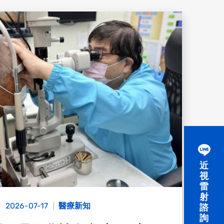
近
視
雷
射
2026-07-17
醫療新知
諮
詢