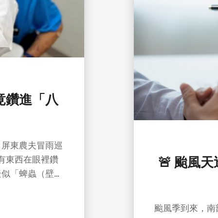
竟鑽進「八
名屏東農夫冒雨巡
有東西在眼裡鑽
🚨 颱風
疑似「蜱蟲（壁
颱風季到來，南