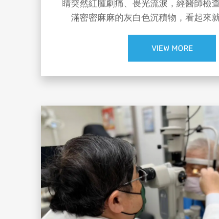
睛突然紅腫劇痛、畏光流淚，經醫師檢
滿密密麻麻的灰白色沉積物，看起來
痘」！，確診為葡萄膜炎，視力更從原本的 
0.3 ，所幸積極治療後，視力已
VIEW MORE
👨‍⚕️ #達特楊眼科聯盟執行長 洪啟
過去約有3成葡萄膜炎患者找不到明確
開始關注，極端高溫、寒流與劇烈溫差
之一