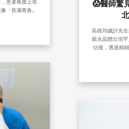
查，患者角膜上布
😱醫師驚見
就像「長滿青春
1.0 暴跌只剩
恢復正常
高雄70歲許先
眼水晶體出現罕
庭醫師 提醒：
估後，透過精細
原因，近年臨床也
並置換人工水晶
可能成為誘發因素