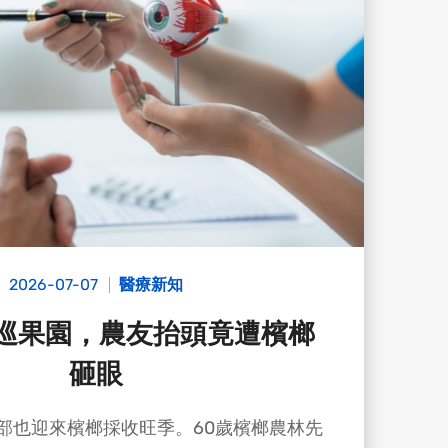
2026-07-07
醫療新知
天巡果園，農友抬頭竟遭檳榔
砸眼
部也迎來檳榔採收旺季。60歲檳榔農林先