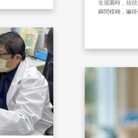
生巡園時，抬頭
瞬間模糊，嚇得
現破洞，視力
礙！👨‍⚕️
⚠️ 檳榔果實
人，
⚠️ 此外，檳