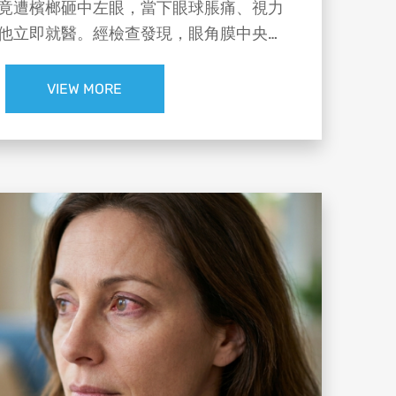
竟遭檳榔砸中左眼，當下眼球脹痛、視力
他立即就醫。經檢查發現，眼角膜中央出
一度僅剩0.2，所幸經及時治療後並無大
 #達特楊眼科聯盟執行長 洪啟庭醫師提醒：
VIEW MORE
從高處墜落時，在重力加速度下衝擊力相當驚
落地時速甚至可超過 60 公里。
榔花、果實富含生物鹼，若不慎接觸眼睛，容
易造成角膜受傷