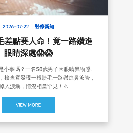
2026-07-22
醫療新知
睫毛差點要人命！竟一路鑽進
眼睛深處😱😱
是小事嗎？一名58歲男子因眼睛異物感、
，檢查竟發現一根睫毛一路鑽進鼻淚管，
掉入淚囊，情況相當罕見！⚠️
VIEW MORE